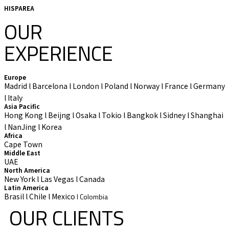
HISPAREA
OUR
EXPERIENCE
Europe
Madrid l Barcelona l London l Poland l Norway l France l Germany
l Italy
Asia Pacific
Hong Kong l Beijng l Osaka l Tokio l Bangkok l Sidney l Shanghai
l NanJing l Korea
Africa
Cape Town
Middle East
UAE
North America
New York l Las Vegas l Canada
Latin America
Brasil l Chile l Mexico
l Colombia
OUR CLIENTS