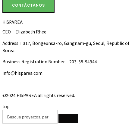
CONTÁCTANOS
HISPAREA
CEO
Elizabeth Rhee
I
Address
317, Bongeunsa-ro, Gangnam-gu, Seoul, Republic of
I
Korea
Business Registration Number
203-38-94944
I
info@hisparea.com
©2024 HISPAREA all rights reserved.
top