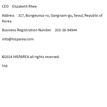
CEO
Elizabeth Rhee
I
Address
317, Bongeunsa-ro, Gangnam-gu, Seoul, Republic of
I
Korea
Business Registration Number
203-38-94944
I
info@hisparea.com
©2024 HISPAREA all rights reserved.
top